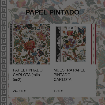
PAPEL PINTADO
PAPEL PINTADO
MUESTRA PAPEL
PAPE
CARLOTA (rollo
PINTADO
LUCÍA 
5m2)
CARLOTA
242,00 €
1,80 €
242,00